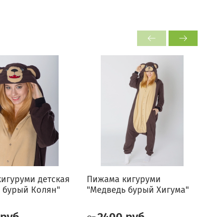
игуруми детская
Пижама кигуруми
 бурый Колян"
"Медведь бурый Хигума"
"