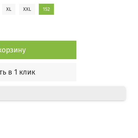
XL
XXL
152
корзину
ь в 1 клик