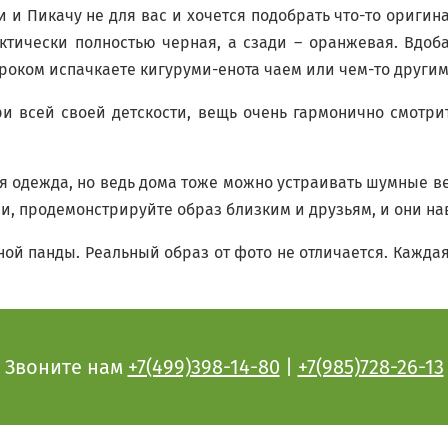
 Пикачу не для вас и хочется подобрать что-то оригина
ктически полностью черная, а сзади – оранжевая. Вдоб
роком испачкаете кигуруми-енота чаем или чем-то другим,
ри всей своей детскости, вещь очень гармонично смотри
я одежда, но ведь дома тоже можно устраивать шумные 
ми, продемонстрируйте образ близким и друзьям, и они н
ой панды. Реальный образ от фото не отличается. Каждая
Звоните нам
+7(499)398-14-80
|
+7(985)728-26-13