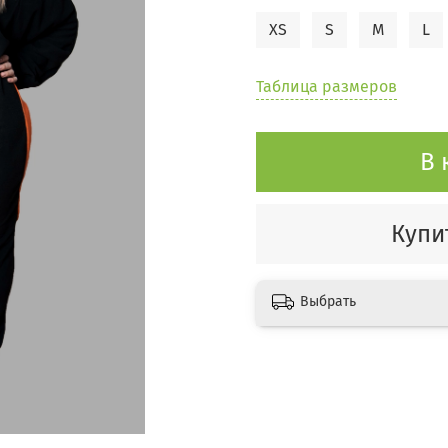
XS
S
M
L
Таблица размеров
В 
Купит
Выбрать