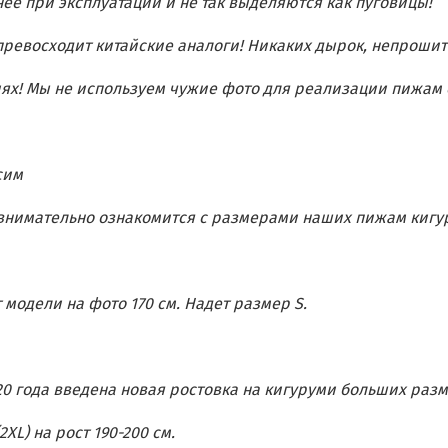
нее при эксплуатации и не так выделяются как пуговицы!
ревосходит китайские аналоги! Никаких дырок, непроши
иях! Мы не используем чужие фото для реализации пижам 
сим
внимательно ознакомит
ся с размерами наших пижам кигу
 модели на фото 170 см. Надет размер S.
20 года введена новая ростовка на кигуруми больших раз
(2XL) на рост 190-200 см.