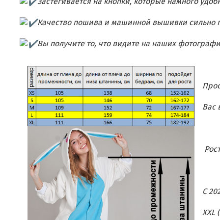
Застегивается на кнопки, которые намного удоб
Качество пошива и машинной вышивки сильно п
Вы получите то, что видите на наших фотограф
Про
Вас 
Рост
С 20
XXL 